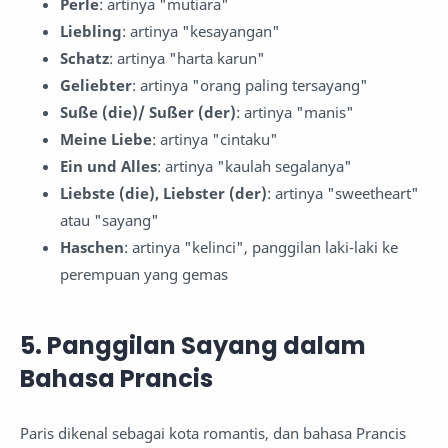
Perle
: artinya "mutiara"
Liebling
: artinya "kesayangan"
Schatz
: artinya "harta karun"
Geliebter
: artinya "orang paling tersayang"
Suße (die)/ Sußer (der)
: artinya "manis"
Meine Liebe
: artinya "cintaku"
Ein und Alles
: artinya "kaulah segalanya"
Liebste (die), Liebster (der)
: artinya "sweetheart"
atau "sayang"
Haschen
: artinya "kelinci", panggilan laki-laki ke
perempuan yang gemas
5. Panggilan Sayang dalam
Bahasa Prancis
Paris dikenal sebagai kota romantis, dan bahasa Prancis