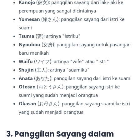
Kanojo
(彼女): panggilan sayang dari laki-laki ke
perempuan yang sangat dicintainya
Yomesan
(嫁さん): panggilan sayang dari istri ke
suami
Tsuma
(妻): artinya "istriku"
Nyoubou
(女房): panggilan sayang untuk pasangan
baru menikah
Waifu
(ワイフ): artinya "wife" atau "istri"
Shujin
(主人): artinya "suamiku"
Anata
(あなた): panggilan sayang dari istri ke suami
Otosan
(おとうさん): panggilan sayang istri ke
suami yang sudah menjadi orangtua
Okasan
(お母さん): panggilan sayang suami ke istri
yang sudah menjadi orangtua
3. Panggilan Sayang dalam