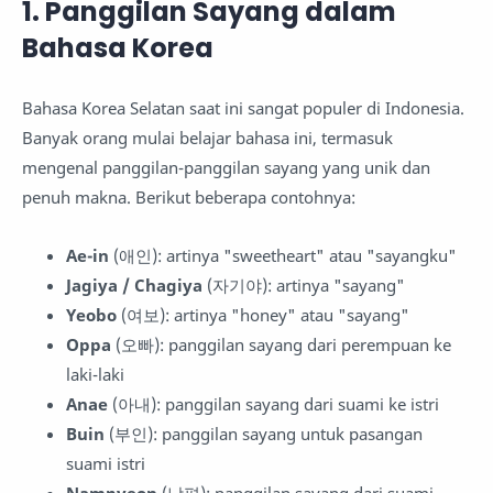
1. Panggilan Sayang dalam
Bahasa Korea
Bahasa Korea Selatan saat ini sangat populer di Indonesia.
Banyak orang mulai belajar bahasa ini, termasuk
mengenal panggilan-panggilan sayang yang unik dan
penuh makna. Berikut beberapa contohnya:
Ae-in
(애인): artinya "sweetheart" atau "sayangku"
Jagiya / Chagiya
(자기야): artinya "sayang"
Yeobo
(여보): artinya "honey" atau "sayang"
Oppa
(오빠): panggilan sayang dari perempuan ke
laki-laki
Anae
(아내): panggilan sayang dari suami ke istri
Buin
(부인): panggilan sayang untuk pasangan
suami istri
Nampyeon
(남편): panggilan sayang dari suami