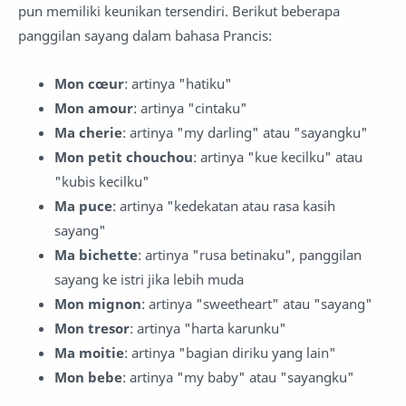
pun memiliki keunikan tersendiri. Berikut beberapa
panggilan sayang dalam bahasa Prancis:
Mon cœur
: artinya "hatiku"
Mon amour
: artinya "cintaku"
Ma cherie
: artinya "my darling" atau "sayangku"
Mon petit chouchou
: artinya "kue kecilku" atau
"kubis kecilku"
Ma puce
: artinya "kedekatan atau rasa kasih
sayang"
Ma bichette
: artinya "rusa betinaku", panggilan
sayang ke istri jika lebih muda
Mon mignon
: artinya "sweetheart" atau "sayang"
Mon tresor
: artinya "harta karunku"
Ma moitie
: artinya "bagian diriku yang lain"
Mon bebe
: artinya "my baby" atau "sayangku"