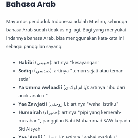
Bahasa Arab
Mayoritas penduduk Indonesia adalah Muslim, sehingga
bahasa Arab sudah tidak asing lagi. Bagi yang menyukai
indahnya bahasa Arab, bisa menggunakan kata-kata ini
sebagai panggilan sayang:
Habibi
(حبيبتي): artinya "kesayangan"
Sodiqi
(صديقي): artinya "teman sejati atau teman
setia"
Ya Umma Awlaadii
(يا ام اولادي): artinya "ibu dari
anak-anakku"
Yaa Zawjatii
(يا زوجتي): artinya "wahai istriku"
Humairah
(حميراء): artinya "pipi yang kemerah-
merahan", panggilan Nabi Muhammad SAW kepada
Siti Aisyah
Yaa 'Asalii
(يا عسلي): artinya "wahai maduku"