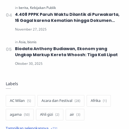
4.408 PPPK Paruh Waktu Dilantik di Purwakarta,
16 Gagal karena Kematian hingga Dokumen
Tidak Lengkap
Biodata Anthony Budiawan, Ekonom yang
Ungkap Markup Kereta Whoosh: Tiga Kali Lipat
Labels
AC Milan
Acara dan Festival
Afrika
agama
Ahli gizi
air
air minum
Airbnb
Akses Internet