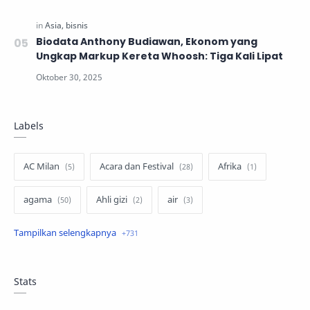
Biodata Anthony Budiawan, Ekonom yang
Ungkap Markup Kereta Whoosh: Tiga Kali Lipat
Labels
AC Milan
Acara dan Festival
Afrika
agama
Ahli gizi
air
air minum
Airbnb
Akses Internet
aktivis
aktivitas luar ruangan
Stats
aktor dan aktris
alam
alas kaki