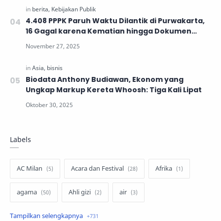
4.408 PPPK Paruh Waktu Dilantik di Purwakarta,
16 Gagal karena Kematian hingga Dokumen
Tidak Lengkap
Biodata Anthony Budiawan, Ekonom yang
Ungkap Markup Kereta Whoosh: Tiga Kali Lipat
Labels
AC Milan
Acara dan Festival
Afrika
agama
Ahli gizi
air
air minum
Airbnb
Akses Internet