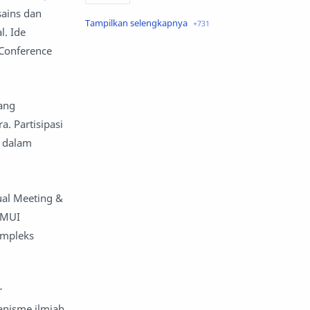
sains dan
air minum
Airbnb
l. Ide
Conference
Akses Internet
aktivis
aktivitas luar ruangan
yang
aktor dan aktris
alam
. Partisipasi
i dalam
alas kaki
album musik
amal
anak -anak dan keluarga
ual Meeting &
M MUI
anak muda
anak sekolah
ompleks
anak-anak
analisis keuangan
Android
anggaran
r
kanisme ilmiah