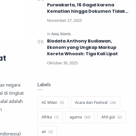
Purwakarta, 16 Gagal karena
Kematian hingga Dokumen Tidak
Lengkap
Biodata Anthony Budiawan,
Ekonom yang Ungkap Markup
Kereta Whoosh: Tiga Kali Lipat
at
Labels
tas negara
 di tingkat
alal adalah
AC Milan
Acara dan Festival
h
Afrika
agama
Ahli gizi
air
ndonesia)