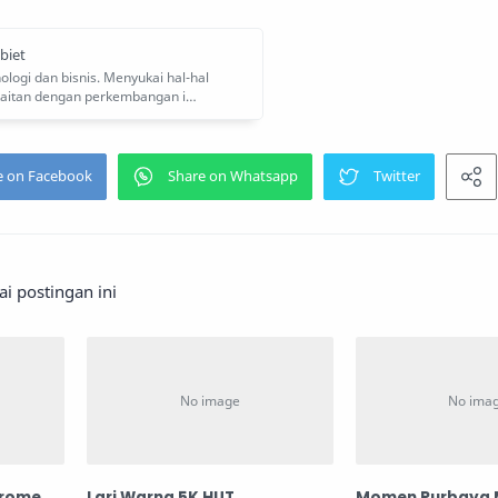
 postingan ini
erome
Lari Warna 5K HUT
Momen Purbaya 