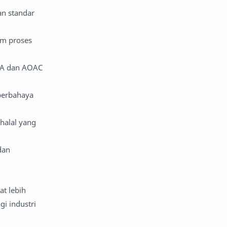
Astrolog
astronomi
n standar
asuransi
asuransi jiwa
am proses
asuransi keuangan pribadi
SEA dan AOAC
atap dan atap
berbahaya
aturan dan peraturan
audio
halal yang
Autos
Avengers
ayam
bagian mobil
dan
bahan bakar motor
at lebih
Bahan limbah
bakteri
gi industri
balap
balap motor