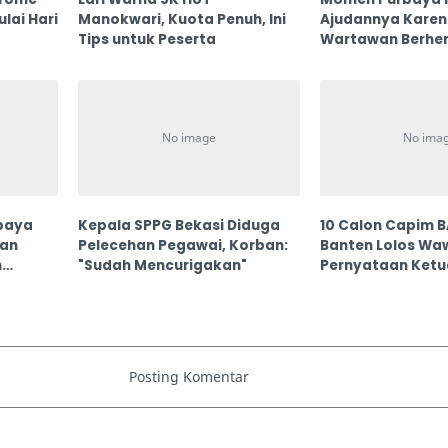
ulai Hari
Manokwari, Kuota Penuh, Ini
Ajudannya Karen
Tips untuk Peserta
Wartawan Berhen
Wawancara
baya
Kepala SPPG Bekasi Diduga
10 Calon Capim 
dan
Pelecehan Pegawai, Korban:
Banten Lolos Waw
n
"Sudah Mencurigakan"
Pernyataan Ketu
gapain