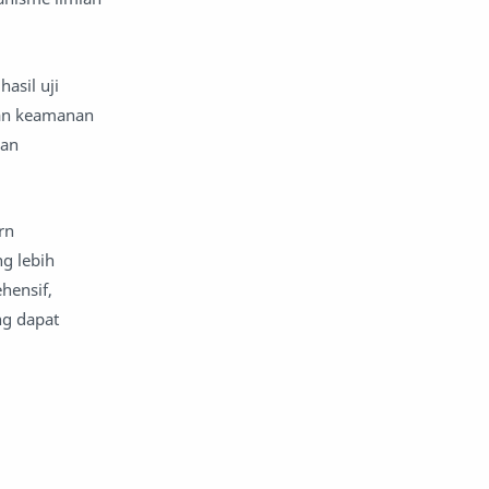
angkatan bersenjata
angkutan
animasi
asil uji
ngan keamanan
anime
apel
api
gan
aplikasi seluler
Aquarius
Arab Saudi
Argentina
rn
g lebih
argumen dan argumentasi
hensif,
ng dapat
Aries
Arsenal FC
arsitektur
Artis Visual
Asia
Astrofisika