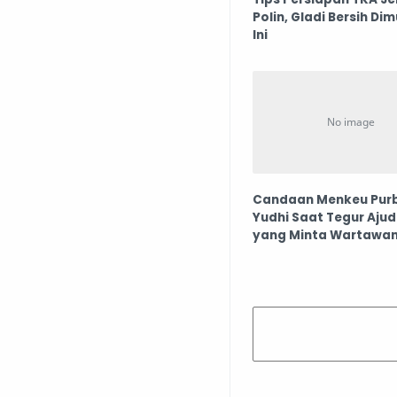
Polin, Gladi Bersih Dim
Ini
Candaan Menkeu Pur
Yudhi Saat Tegur Aju
yang Minta Wartawa
Berhenti Bicara: Lo N