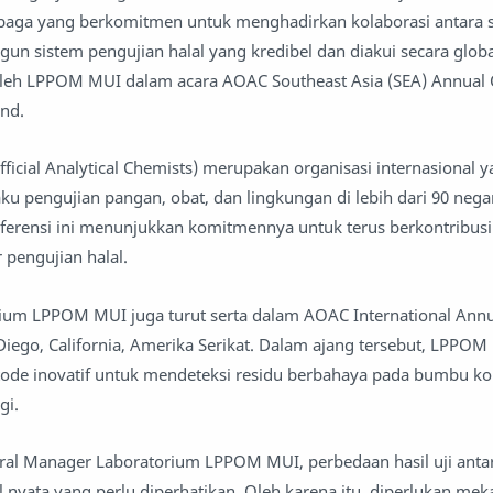
mbaga yang berkomitmen untuk menghadirkan kolaborasi antara 
n sistem pengujian halal yang kredibel dan diakui secara globa
oleh LPPOM MUI dalam acara AOAC Southeast Asia (SEA) Annual 
and.
ficial Analytical Chemists) merupakan organisasi internasional 
 pengujian pangan, obat, dan lingkungan di lebih dari 90 negara
rensi ini menunjukkan komitmennya untuk terus berkontribus
pengujian halal.
ium LPPOM MUI juga turut serta dalam AOAC International Ann
 Diego, California, Amerika Serikat. Dalam ajang tersebut, LPPO
de inovatif untuk mendeteksi residu berbahaya pada bumbu k
gi.
ral Manager Laboratorium LPPOM MUI, perbedaan hasil uji anta
l nyata yang perlu diperhatikan. Oleh karena itu, diperlukan me