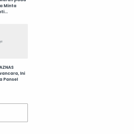
bepergian
berinvestasi
a Minta
ti
berita
Berita berinvestasi
Berita Internasional
Berita Investasi Perusahaan
Berita Keuangan
Berita lokal
BAZNAS
ancara, Ini
Berita Pasar Investasi
a Pansel
Berita televisi
berjudi
Berkebun
berkelahi
berkemah
bermain game