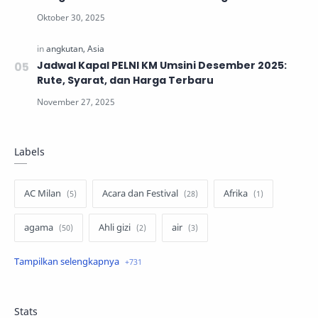
Jadwal Kapal PELNI KM Umsini Desember 2025:
Rute, Syarat, dan Harga Terbaru
Labels
AC Milan
Acara dan Festival
Afrika
agama
Ahli gizi
air
air minum
Airbnb
Akses Internet
aktivis
aktivitas luar ruangan
Stats