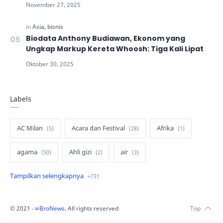
Biodata Anthony Budiawan, Ekonom yang
Ungkap Markup Kereta Whoosh: Tiga Kali Lipat
Labels
AC Milan
Acara dan Festival
Afrika
agama
Ahli gizi
air
air minum
Airbnb
Akses Internet
aktivis
aktivitas luar ruangan
©
2021
‧
∞BroNews
. All rights reserved