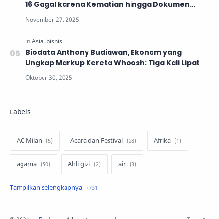
16 Gagal karena Kematian hingga Dokumen
Tidak Lengkap
Biodata Anthony Budiawan, Ekonom yang
Ungkap Markup Kereta Whoosh: Tiga Kali Lipat
Labels
AC Milan
Acara dan Festival
Afrika
agama
Ahli gizi
air
air minum
Airbnb
Akses Internet
aktivis
aktivitas luar ruangan