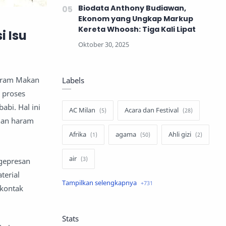
Biodata Anthony Budiawan,
Ekonom yang Ungkap Markup
Kereta Whoosh: Tiga Kali Lipat
i Isu
ogram Makan
Labels
 proses
bi. Hal ini
AC Milan
Acara dan Festival
han haram
Afrika
agama
Ahli gizi
air
gepresan
terial
air minum
Airbnb
 kontak
Akses Internet
aktivis
Stats