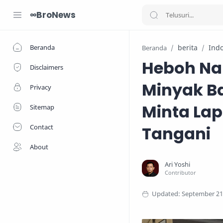
∞BroNews
Beranda
berita
Ind
Beranda
Heboh N
Disclaimers
Minyak B
Privacy
Minta Lap
Sitemap
Contact
Tangani
About