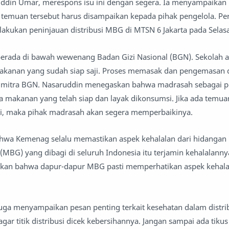
ddin Umar, merespons isu ini dengan segera. Ia menyampaikan
 temuan tersebut harus disampaikan kepada pihak pengelola. P
lakukan peninjauan distribusi MBG di MTSN 6 Jakarta pada Selasa
erada di bawah wewenang Badan Gizi Nasional (BGN). Sekolah a
anan yang sudah siap saji. Proses memasak dan pengemasan 
 mitra BGN. Nasaruddin menegaskan bahwa madrasah sebagai 
makanan yang telah siap dan layak dikonsumsi. Jika ada temua
, maka pihak madrasah akan segera memperbaikinya.
hwa Kemenag selalu memastikan aspek kehalalan dari hidangan
(MBG) yang dibagi di seluruh Indonesia itu terjamin kehalalannya
an bahwa dapur-dapur MBG pasti memperhatikan aspek kehala
 juga menyampaikan pesan penting terkait kesehatan dalam distr
ar titik distribusi dicek kebersihannya. Jangan sampai ada tiku