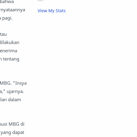
 bahwa
aktivitas luar ruangan
ernyataannya
View My Stats
 pagi.
aktor dan aktris
alam
alas kaki
album musik
tau
dilakukan
amal
anak -anak dan keluarga
penerima
n tentang
anak muda
anak sekolah
anak-anak
analisis keuangan
 MBG. "Insya
," ujarnya.
Android
anggaran
lan dalam
angkatan bersenjata
angkutan
animasi
ibusi MBG di
s yang dapat
anime
apel
api