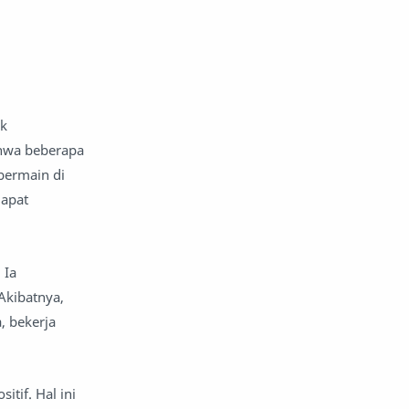
aplikasi seluler
Aquarius
Arab Saudi
Argentina
ak
argumen dan argumentasi
ahwa beberapa
Aries
Arsenal FC
bermain di
dapat
arsitektur
Artis Visual
Asia
Astrofisika
 Ia
Akibatnya,
Astrolog
astronomi
, bekerja
asuransi
asuransi jiwa
asuransi keuangan pribadi
tif. Hal ini