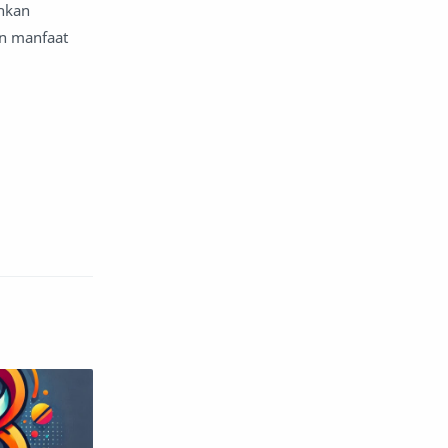
ahkan
atap dan atap
n manfaat
aturan dan peraturan
audio
Autos
Avengers
ayam
bagian mobil
bahan bakar motor
Bahan limbah
bakteri
balap
balap motor
bangunan
barang dagangan
batas pribadi
baterai listrik