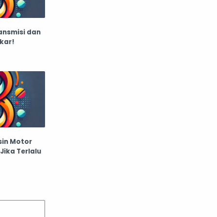
beasiswa dan beasiswa
bedah kosmetik
ansmisi dan
kar!
bekerja dan membayar
belanja
belanja online
bencana
bencana alam
Bencana lingkungan
bensin
in Motor
benyamin netanyahu
Jika Terlalu
bepergian
berinvestasi
berita
Berita berinvestasi
Berita Internasional