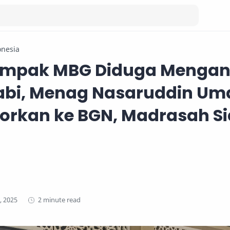
onesia
ampak MBG Diduga Menga
abi, Menag Nasaruddin Um
orkan ke BGN, Madrasah S
2 minute read