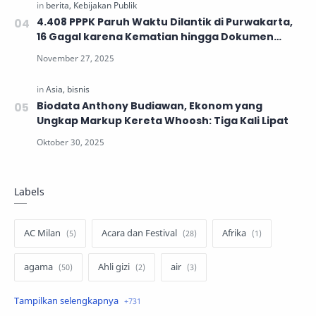
4.408 PPPK Paruh Waktu Dilantik di Purwakarta,
16 Gagal karena Kematian hingga Dokumen
Tidak Lengkap
Biodata Anthony Budiawan, Ekonom yang
Ungkap Markup Kereta Whoosh: Tiga Kali Lipat
Labels
AC Milan
Acara dan Festival
Afrika
agama
Ahli gizi
air
air minum
Airbnb
Akses Internet