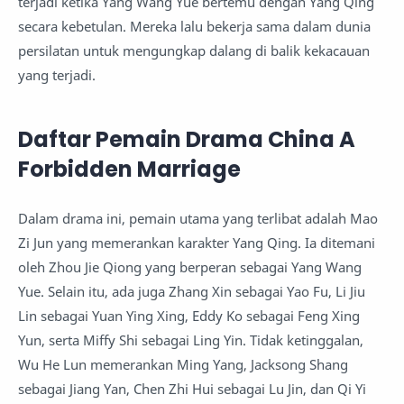
terjadi ketika Yang Wang Yue bertemu dengan Yang Qing
secara kebetulan. Mereka lalu bekerja sama dalam dunia
persilatan untuk mengungkap dalang di balik kekacauan
yang terjadi.
Daftar Pemain Drama China A
Forbidden Marriage
Dalam drama ini, pemain utama yang terlibat adalah Mao
Zi Jun yang memerankan karakter Yang Qing. Ia ditemani
oleh Zhou Jie Qiong yang berperan sebagai Yang Wang
Yue. Selain itu, ada juga Zhang Xin sebagai Yao Fu, Li Jiu
Lin sebagai Yuan Ying Xing, Eddy Ko sebagai Feng Xing
Yun, serta Miffy Shi sebagai Ling Yin. Tidak ketinggalan,
Wu He Lun memerankan Ming Yang, Jacksong Shang
sebagai Jiang Yan, Chen Zhi Hui sebagai Lu Jin, dan Qi Yi