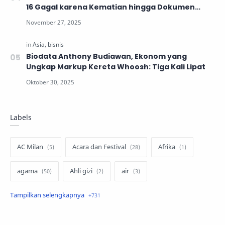
16 Gagal karena Kematian hingga Dokumen
Tidak Lengkap
Biodata Anthony Budiawan, Ekonom yang
Ungkap Markup Kereta Whoosh: Tiga Kali Lipat
Labels
AC Milan
Acara dan Festival
Afrika
agama
Ahli gizi
air
air minum
Airbnb
Akses Internet
aktivis
aktivitas luar ruangan