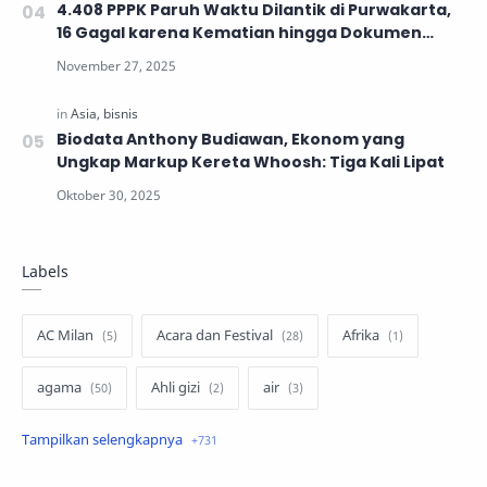
4.408 PPPK Paruh Waktu Dilantik di Purwakarta,
16 Gagal karena Kematian hingga Dokumen
Tidak Lengkap
Biodata Anthony Budiawan, Ekonom yang
Ungkap Markup Kereta Whoosh: Tiga Kali Lipat
Labels
AC Milan
Acara dan Festival
Afrika
agama
Ahli gizi
air
air minum
Airbnb
Akses Internet