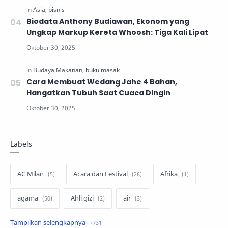
Biodata Anthony Budiawan, Ekonom yang
Ungkap Markup Kereta Whoosh: Tiga Kali Lipat
Cara Membuat Wedang Jahe 4 Bahan,
Hangatkan Tubuh Saat Cuaca Dingin
Labels
AC Milan
Acara dan Festival
Afrika
agama
Ahli gizi
air
air minum
Airbnb
Akses Internet