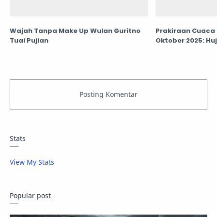
Wajah Tanpa Make Up Wulan Guritno
Prakiraan Cuaca 
Tuai Pujian
Oktober 2025: Hu
Stats
View My Stats
Popular post