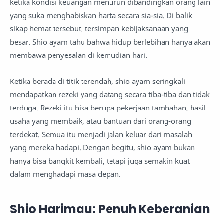
ketika kondisi keuangan menurun dibandingkan orang lain
yang suka menghabiskan harta secara sia-sia. Di balik
sikap hemat tersebut, tersimpan kebijaksanaan yang
besar. Shio ayam tahu bahwa hidup berlebihan hanya akan
membawa penyesalan di kemudian hari.
Ketika berada di titik terendah, shio ayam seringkali
mendapatkan rezeki yang datang secara tiba-tiba dan tidak
terduga. Rezeki itu bisa berupa pekerjaan tambahan, hasil
usaha yang membaik, atau bantuan dari orang-orang
terdekat. Semua itu menjadi jalan keluar dari masalah
yang mereka hadapi. Dengan begitu, shio ayam bukan
hanya bisa bangkit kembali, tetapi juga semakin kuat
dalam menghadapi masa depan.
Shio Harimau: Penuh Keberanian