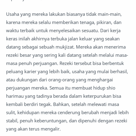
Usaha yang mereka lakukan biasanya tidak main-main,
karena mereka selalu memberikan tenaga, pikiran, dan
waktu terbaik untuk menyelesaikan sesuatu. Dari kerja
keras inilah akhirnya terbuka jalan keluar yang seakan
datang sebagai sebuah mukjizat. Mereka akan menerima
rezeki besar yang sering kali datang setelah melalui masa-
masa penuh perjuangan. Rezeki tersebut bisa berbentuk
peluang karier yang lebih baik, usaha yang mulai berhasil,
atau dukungan dari orang-orang yang menghargai
perjuangan mereka. Semua itu membuat hidup shio
harimau yang tadinya berada dalam keterpurukan bisa
kembali berdiri tegak. Bahkan, setelah melewati masa
sulit, kehidupan mereka cenderung berubah menjadi lebih
stabil, penuh keberuntungan, dan dipenuhi dengan rezeki
yang akan terus mengalir.