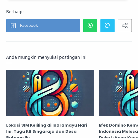
Anda mungkin menyukai postingan ini
Lokasi SIM Keliling di Indramayu Hari
Efek Domino Keme
Ini: Tugu KB Singaraja dan Desa
Indonesia Melesat
Pabean Ilir
Dekati Hong Kon