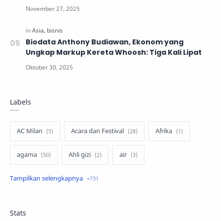
Tidak Lengkap
Biodata Anthony Budiawan, Ekonom yang
Ungkap Markup Kereta Whoosh: Tiga Kali Lipat
Labels
AC Milan
Acara dan Festival
Afrika
agama
Ahli gizi
air
air minum
Airbnb
Akses Internet
aktivis
aktivitas luar ruangan
Stats