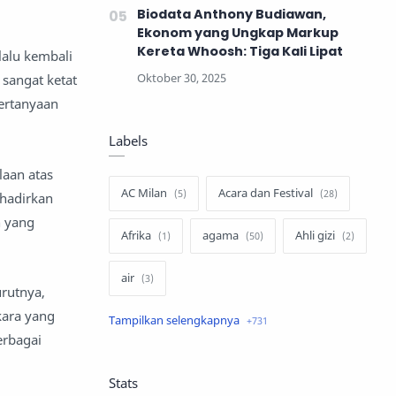
Biodata Anthony Budiawan,
Ekonom yang Ungkap Markup
Kereta Whoosh: Tiga Kali Lipat
lalu kembali
 sangat ketat
ertanyaan
Labels
laan atas
AC Milan
Acara dan Festival
ghadirkan
n yang
Afrika
agama
Ahli gizi
air
rutnya,
kara yang
air minum
Airbnb
erbagai
Akses Internet
aktivis
Stats