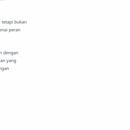
aplikasi seluler
Aquarius
 tetapi bukan
Arab Saudi
Argentina
enai peran
argumen dan argumentasi
an dengan
Aries
Arsenal FC
ran yang
angan
arsitektur
Artis Visual
Asia
Astrofisika
Astrolog
astronomi
asuransi
asuransi jiwa
asuransi keuangan pribadi