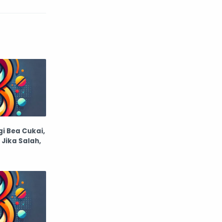
atap dan atap
aturan dan peraturan
audio
Autos
Avengers
ayam
bagian mobil
bahan bakar motor
i Bea Cukai,
Bahan limbah
bakteri
Jika Salah,
balap
balap motor
bangunan
barang dagangan
batas pribadi
baterai listrik