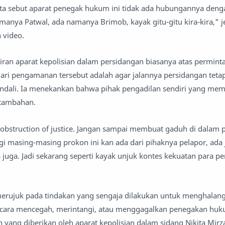
 kita sebut aparat penegak hukum ini tidak ada hubungannya deng
amanya Patwal, ada namanya Brimob, kayak gitu-gitu kira-kira," j
 video.
ran aparat kepolisian dalam persidangan biasanya atas perminta
dari pengamanan tersebut adalah agar jalannya persidangan teta
kendali. Ia menekankan bahwa pihak pengadilan sendiri yang me
tambahan.
bstruction of justice. Jangan sampai membuat gaduh di dalam 
agi masing-masing prokon ini kan ada dari pihaknya pelapor, ada 
 juga. Jadi sekarang seperti kayak unjuk kontes kekuatan para p
 merujuk pada tindakan yang sengaja dilakukan untuk menghalang
n cara mencegah, merintangi, atau menggagalkan penegakan huk
 yang diberikan oleh aparat kepolisian dalam sidang Nikita Mirz