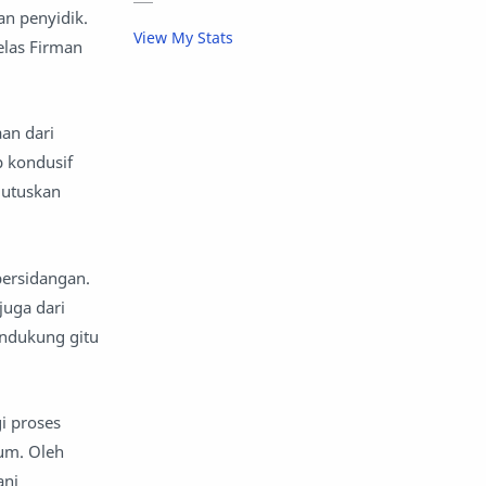
aktivitas luar ruangan
an penyidik.
View My Stats
elas Firman
aktor dan aktris
alam
alas kaki
album musik
an dari
p kondusif
amal
anak -anak dan keluarga
mutuskan
anak muda
anak sekolah
anak-anak
analisis keuangan
persidangan.
juga dari
Android
anggaran
endukung gitu
angkatan bersenjata
i proses
angkutan
animasi
um. Oleh
ani
anime
apel
api