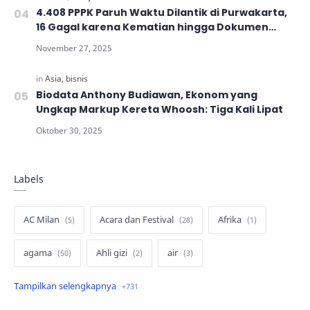
4.408 PPPK Paruh Waktu Dilantik di Purwakarta,
16 Gagal karena Kematian hingga Dokumen
Tidak Lengkap
Biodata Anthony Budiawan, Ekonom yang
Ungkap Markup Kereta Whoosh: Tiga Kali Lipat
Labels
AC Milan
Acara dan Festival
Afrika
agama
Ahli gizi
air
air minum
Airbnb
Akses Internet