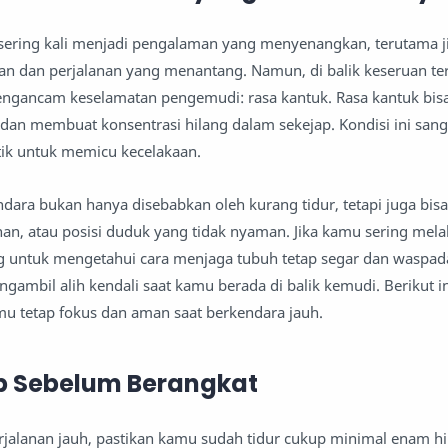
sering kali menjadi pengalaman yang menyenangkan, terutama 
 dan perjalanan yang menantang. Namun, di balik keseruan ter
mengancam keselamatan pengemudi: rasa kantuk. Rasa kantuk bis
i dan membuat konsentrasi hilang dalam sekejap. Kondisi ini san
tik untuk memicu kecelakaan.
ndara bukan hanya disebabkan oleh kurang tidur, tetapi juga bis
nan, atau posisi duduk yang tidak nyaman. Jika kamu sering mel
ng untuk mengetahui cara menjaga tubuh tetap segar dan waspad
gambil alih kendali saat kamu berada di balik kemudi. Berikut i
mu tetap fokus dan aman saat berkendara jauh.
up Sebelum Berangkat
jalanan jauh, pastikan kamu sudah tidur cukup minimal enam h