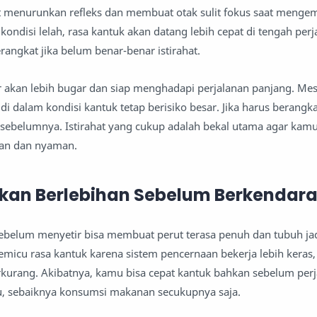
t menurunkan refleks dan membuat otak sulit fokus saat mengemu
ndisi lelah, rasa kantuk akan datang lebih cepat di tengah perja
rangkat jika belum benar-benar istirahat.
r akan lebih bugar dan siap menghadapi perjalanan panjang. M
 dalam kondisi kantuk tetap berisiko besar. Jika harus berangka
 sebelumnya. Istirahat yang cukup adalah bekal utama agar kamu
an dan nyaman.
akan Berlebihan Sebelum Berkendar
ebelum menyetir bisa membuat perut terasa penuh dan tubuh ja
memicu rasa kantuk karena sistem pencernaan bekerja lebih keras
erkurang. Akibatnya, kamu bisa cepat kantuk bahkan sebelum per
tu, sebaiknya konsumsi makanan secukupnya saja.