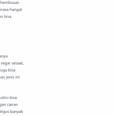
, hembusan
beasiswa dan beasiswa
erasa hangat
bedah kosmetik
ni bisa
bekerja dan membayar
belanja
belanja online
bencana
bencana alam
anya
segar sesaat,
Bencana lingkungan
bensin
juga bisa
n jenis ini
benyamin netanyahu
bepergian
berinvestasi
ustru bisa
berita
Berita berinvestasi
gan cairan
aligus banyak
Berita Internasional