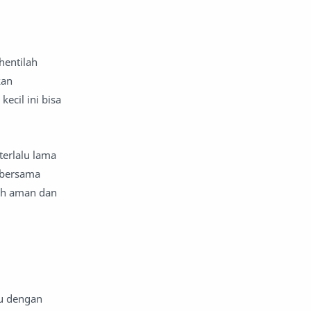
aplikasi seluler
Aquarius
hentilah
Arab Saudi
Argentina
kan
argumen dan argumentasi
ecil ini bisa
Aries
Arsenal FC
terlalu lama
arsitektur
Artis Visual
 bersama
bih aman dan
Asia
Astrofisika
Astrolog
astronomi
asuransi
asuransi jiwa
asuransi keuangan pribadi
gu dengan