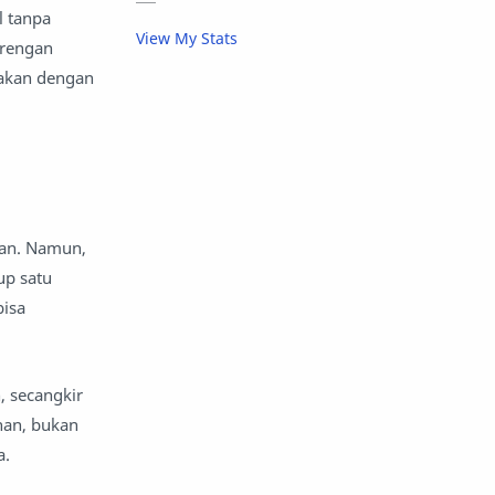
aktivitas luar ruangan
l tanpa
View My Stats
orengan
aktor dan aktris
alam
 makan dengan
alas kaki
album musik
amal
anak -anak dan keluarga
anak muda
anak sekolah
nan. Namun,
up satu
anak-anak
analisis keuangan
bisa
Android
anggaran
angkatan bersenjata
, secangkir
an, bukan
angkutan
animasi
a.
anime
apel
api