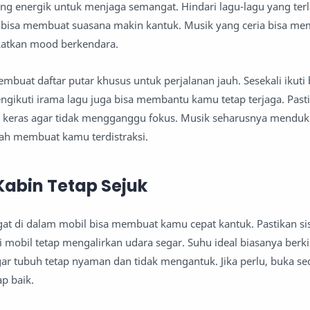
ng energik untuk menjaga semangat. Hindari lagu-lagu yang terl
a bisa membuat suasana makin kantuk. Musik yang ceria bisa me
gkatkan mood berkendara.
embuat daftar putar khusus untuk perjalanan jauh. Sesekali ikuti
ngikuti irama lagu juga bisa membantu kamu tetap terjaga. Past
lu keras agar tidak mengganggu fokus. Musik seharusnya mendu
ah membuat kamu terdistraksi.
Kabin Tetap Sejuk
gat di dalam mobil bisa membuat kamu cepat kantuk. Pastikan s
i mobil tetap mengalirkan udara segar. Suhu ideal biasanya berki
gar tubuh tetap nyaman dan tidak mengantuk. Jika perlu, buka sed
ap baik.