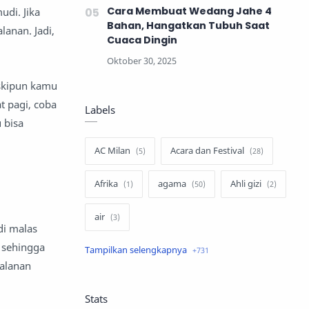
Cara Membuat Wedang Jahe 4
di. Jika
Bahan, Hangatkan Tubuh Saat
lanan. Jadi,
Cuaca Dingin
eskipun kamu
t pagi, coba
Labels
 bisa
AC Milan
Acara dan Festival
Afrika
agama
Ahli gizi
a
air
di malas
, sehingga
air minum
Airbnb
jalanan
Akses Internet
aktivis
Stats