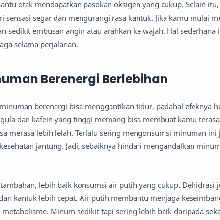
antu otak mendapatkan pasokan oksigen yang cukup. Selain itu
i sensasi segar dan mengurangi rasa kantuk. Jika kamu mulai m
an sedikit embusan angin atau arahkan ke wajah. Hal sederhana i
aga selama perjalanan.
inuman Berenergi Berlebihan
minuman berenergi bisa menggantikan tidur, padahal efeknya h
gula dan kafein yang tinggi memang bisa membuat kamu terasa 
bisa merasa lebih lelah. Terlalu sering mengonsumsi minuman ini 
esehatan jantung. Jadi, sebaiknya hindari mengandalkan minuma
tambahan, lebih baik konsumsi air putih yang cukup. Dehidrasi j
an kantuk lebih cepat. Air putih membantu menjaga keseimban
metabolisme. Minum sedikit tapi sering lebih baik daripada sek