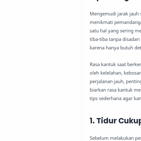
Mengemudi jarak jauh 
menikmati pemandangan
satu hal yang sering 
tiba-tiba tanpa disadar
karena hanya butuh de
Rasa kantuk saat berke
oleh kelelahan, kebosa
perjalanan jauh, penti
biarkan rasa kantuk men
tips sederhana agar ka
1. Tidur Cuk
Sebelum melakukan per