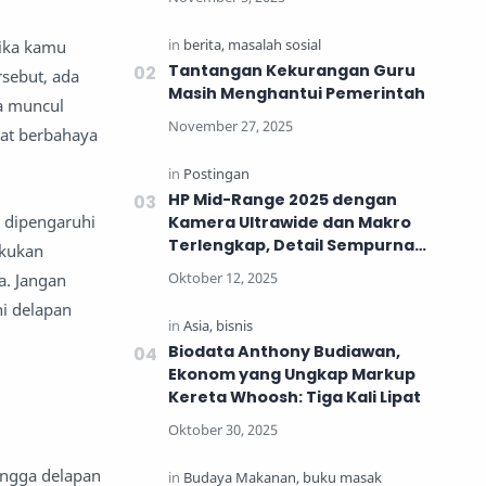
jika kamu
Tantangan Kekurangan Guru
sebut, ada
Masih Menghantui Pemerintah
a muncul
gat berbahaya
HP Mid-Range 2025 dengan
a dipengaruhi
Kamera Ultrawide dan Makro
Terlengkap, Detail Sempurna
akukan
untuk Generasi Muda
a. Jangan
ni delapan
Biodata Anthony Budiawan,
Ekonom yang Ungkap Markup
Kereta Whoosh: Tiga Kali Lipat
ingga delapan