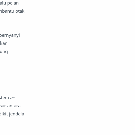
alu pelan
atap dan atap
mbantu otak
aturan dan peraturan
audio
 bernyanyi
Autos
Avengers
ikan
kung
ayam
bagian mobil
bahan bakar motor
Bahan limbah
bakteri
balap
balap motor
istem
air
sar antara
bangunan
barang dagangan
ikit jendela
batas pribadi
baterai listrik