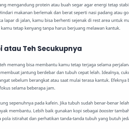
ang mengandung protein atau buah segar agar energi tetap stabi
indari makanan berlemak dan berat seperti nasi padang atau g
a lapar di jalan, kamu bisa berhenti sejenak di rest area untuk
, kamu tetap kenyang tanpa harus berjuang melawan kantuk.
i atau Teh Secukupnya
u teh memang bisa membantu kamu tetap terjaga selama perjala
membuat jantung berdebar dan tubuh cepat lelah. Idealnya, cuk
angat sebelum berangkat atau saat mulai terasa kantuk. Efeknya 
okus selama beberapa jam.
ng sepenuhnya pada kafein. Jika tubuh sudah benar-benar lelah
anyak membantu. Lebih baik gunakan kopi sebagai
booster
tambah
a pola istirahat dan perhatikan tanda-tanda tubuh yang butuh jed