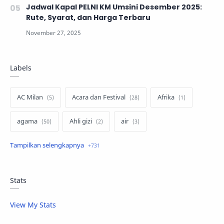
Jadwal Kapal PELNI KM Umsini Desember 2025:
Rute, Syarat, dan Harga Terbaru
Labels
AC Milan
Acara dan Festival
Afrika
agama
Ahli gizi
air
air minum
Airbnb
Akses Internet
aktivis
aktivitas luar ruangan
Stats
aktor dan aktris
alam
alas kaki
View My Stats
album musik
amal