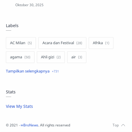
Labels
AC Milan
Acara dan Festival
Afrika
agama
Ahli gizi
air
air minum
Airbnb
Akses Internet
aktivis
aktivitas luar ruangan
Stats
aktor dan aktris
alam
alas kaki
View My Stats
album musik
amal
©
2021
‧
∞BroNews
. All rights reserved
anak -anak dan keluarga
anak muda