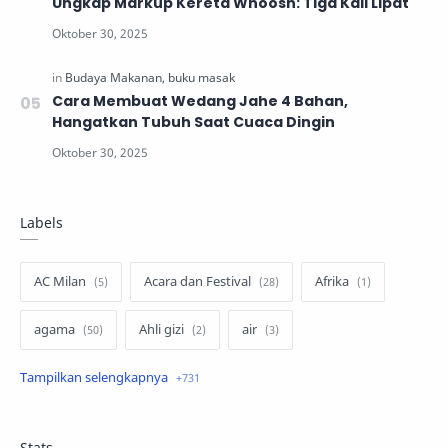
Ungkap Markup Kereta Whoosh: Tiga Kali Lipat
Cara Membuat Wedang Jahe 4 Bahan,
Hangatkan Tubuh Saat Cuaca Dingin
Labels
AC Milan
Acara dan Festival
Afrika
agama
Ahli gizi
air
air minum
Airbnb
Akses Internet
aktivis
aktivitas luar ruangan
Stats