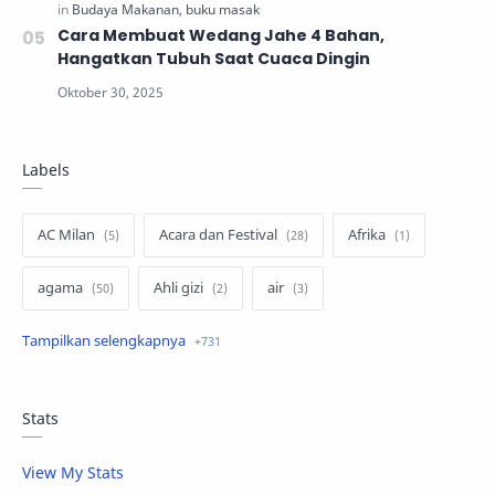
Cara Membuat Wedang Jahe 4 Bahan,
Hangatkan Tubuh Saat Cuaca Dingin
Labels
AC Milan
Acara dan Festival
Afrika
agama
Ahli gizi
air
air minum
Airbnb
Akses Internet
aktivis
aktivitas luar ruangan
Stats
aktor dan aktris
alam
alas kaki
View My Stats