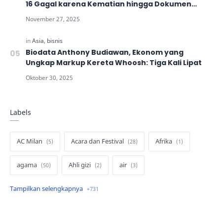
16 Gagal karena Kematian hingga Dokumen
Tidak Lengkap
Biodata Anthony Budiawan, Ekonom yang
Ungkap Markup Kereta Whoosh: Tiga Kali Lipat
Labels
AC Milan
Acara dan Festival
Afrika
agama
Ahli gizi
air
air minum
Airbnb
Akses Internet
aktivis
aktivitas luar ruangan