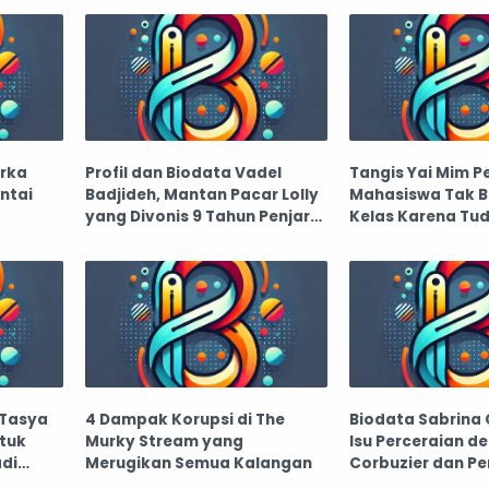
orka
Profil dan Biodata Vadel
Tangis Yai Mim P
antai
Badjideh, Mantan Pacar Lolly
Mahasiswa Tak B
yang Divonis 9 Tahun Penjara:
Kelas Karena Tu
Agama, Umur, Orang Tua
Pelecehan
 Tasya
4 Dampak Korupsi di The
Biodata Sabrina 
tuk
Murky Stream yang
Isu Perceraian d
adi
Merugikan Semua Kalangan
Corbuzier dan Pe
yang Tidak Direst