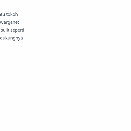
aplikasi seluler
Aquarius
atu tokoh
 warganet
Arab Saudi
Argentina
ulit seperti
endukungnya
argumen dan argumentasi
Aries
Arsenal FC
arsitektur
Artis Visual
Asia
Astrofisika
Astrolog
astronomi
asuransi
asuransi jiwa
asuransi keuangan pribadi