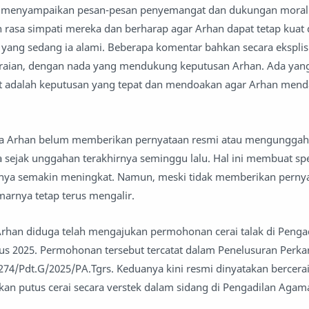
 menyampaikan pesan-pesan penyemangat dan dukungan moral 
rasa simpati mereka dan berharap agar Arhan dapat tetap kuat
ang sedang ia alami. Beberapa komentar bahkan secara eksplis
raian, dengan nada yang mendukung keputusan Arhan. Ada ya
t adalah keputusan yang tepat dan mendoakan agar Arhan men
ama Arhan belum memberikan pernyataan resmi atau mengunggah
a sejak unggahan terakhirnya seminggu lalu. Hal ini membuat sp
dinya semakin meningkat. Namun, meski tidak memberikan perny
arnya tetap terus mengalir.
rhan diduga telah mengajukan permohonan cerai talak di Peng
tus 2025. Permohonan tersebut tercatat dalam Penelusuran Perka
74/Pdt.G/2025/PA.Tgrs. Keduanya kini resmi dinyatakan bercerai
an putus cerai secara verstek dalam sidang di Pengadilan Agama