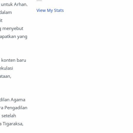
aktivitas luar ruangan
untuk Arhan.
View My Stats
 dalam
aktor dan aktris
alam
it
ng menyebut
alas kaki
album musik
dapatkan yang
amal
anak -anak dan keluarga
 konten baru
anak muda
anak sekolah
ekulasi
anak-anak
analisis keuangan
ataan,
Android
anggaran
adilan Agama
angkatan bersenjata
ra Pengadilan
 setelah
angkutan
animasi
 Tigaraksa,
anime
apel
api