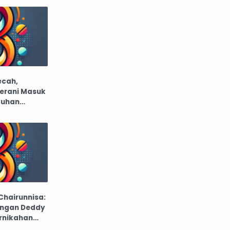
atap dan atap
aturan dan peraturan
audio
Autos
Avengers
ecah,
ayam
bagian mobil
erani Masuk
duhan
bahan bakar motor
Bahan limbah
bakteri
balap
balap motor
bangunan
barang dagangan
Chairunnisa:
engan Deddy
batas pribadi
baterai listrik
rnikahan
ui