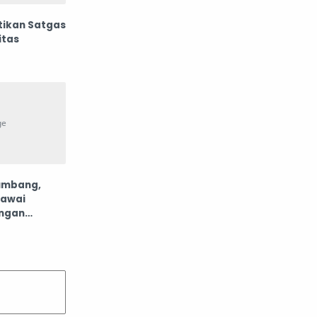
bangunan
barang dagangan
tikan Satgas
itas
batas pribadi
baterai listrik
beasiswa dan beasiswa
bedah kosmetik
bekerja dan membayar
belanja
umbang,
belanja online
bencana
gawai
angan
bencana alam
Bencana lingkungan
bensin
benyamin netanyahu