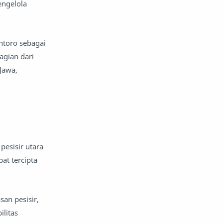
engelola
angkatan bersenjata
angkutan
animasi
ntoro sebagai
agian dari
anime
apel
api
Jawa,
aplikasi seluler
Aquarius
Arab Saudi
Argentina
argumen dan argumentasi
esisir utara
Aries
Arsenal FC
at tercipta
arsitektur
Artis Visual
an pesisir,
Asia
Astrofisika
ilitas