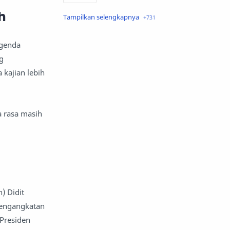
h
air minum
Airbnb
Akses Internet
aktivis
agenda
g
aktivitas luar ruangan
 kajian lebih
aktor dan aktris
alam
a rasa masih
alas kaki
album musik
amal
anak -anak dan keluarga
anak muda
anak sekolah
anak-anak
analisis keuangan
) Didit
Pengangkatan
Android
anggaran
 Presiden