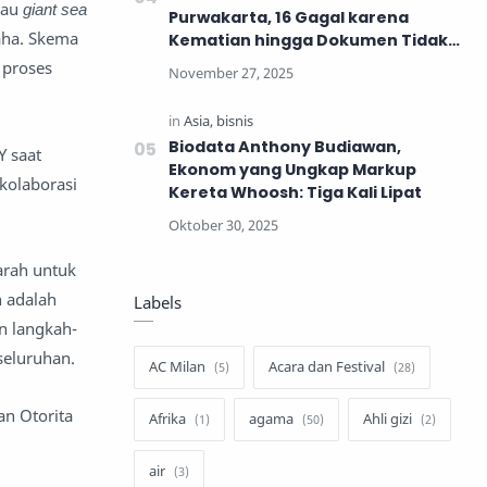
tau
giant sea
Purwakarta, 16 Gagal karena
aha. Skema
Kematian hingga Dokumen Tidak
Lengkap
 proses
Biodata Anthony Budiawan,
Y saat
Ekonom yang Ungkap Markup
kolaborasi
Kereta Whoosh: Tiga Kali Lipat
arah untuk
h adalah
Labels
n langkah-
seluruhan.
AC Milan
Acara dan Festival
n Otorita
Afrika
agama
Ahli gizi
air