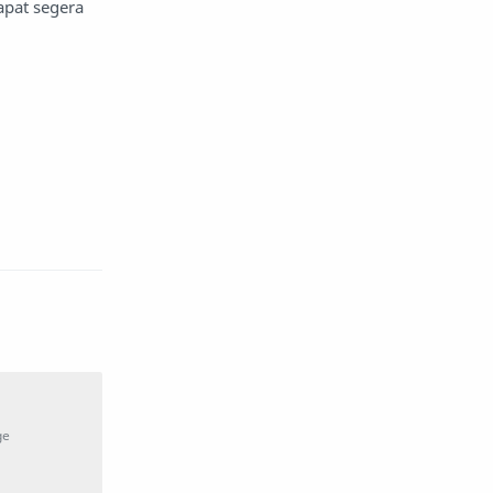
Astrolog
astronomi
apat segera
asuransi
asuransi jiwa
asuransi keuangan pribadi
atap dan atap
aturan dan peraturan
audio
Autos
Avengers
ayam
bagian mobil
bahan bakar motor
Bahan limbah
bakteri
balap
balap motor