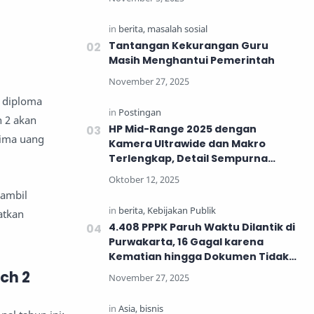
Tantangan Kekurangan Guru
Masih Menghantui Pemerintah
n diploma
 2 akan
HP Mid-Range 2025 dengan
rima uang
Kamera Ultrawide dan Makro
Terlengkap, Detail Sempurna
untuk Generasi Muda
sambil
atkan
4.408 PPPK Paruh Waktu Dilantik di
Purwakarta, 16 Gagal karena
Kematian hingga Dokumen Tidak
Lengkap
ch 2