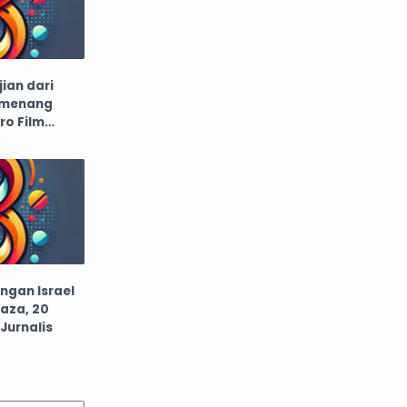
beasiswa dan beasiswa
bedah kosmetik
ian dari
bekerja dan membayar
belanja
Pemenang
ro Film
belanja online
bencana
bencana alam
Bencana lingkungan
bensin
benyamin netanyahu
gan Israel
aza, 20
bepergian
berinvestasi
Jurnalis
berita
Berita berinvestasi
Berita Internasional