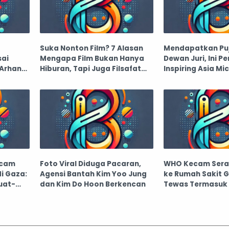
Suka Nonton Film? 7 Alasan
Mendapatkan Puj
ai
Mengapa Film Bukan Hanya
Dewan Juri, Ini 
 Arhan
Hiburan, Tapi Juga Filsafat
Inspiring Asia Mic
yang Hidup
Festival 2025
ecam
Foto Viral Diduga Pacaran,
WHO Kecam Seran
di Gaza:
Agensi Bantah Kim Yoo Jung
ke Rumah Sakit G
uat-
dan Kim Do Hoon Berkencan
Tewas Termasuk 