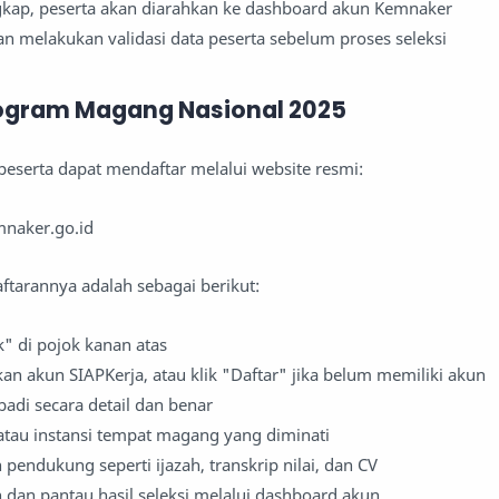
engkap, peserta akan diarahkan ke dashboard akun Kemnaker
n melakukan validasi data peserta sebelum proses seleksi
rogram Magang Nasional 2025
peserta dapat mendaftar melalui website resmi:
naker.go.id
tarannya adalah sebagai berikut:
" di pojok kanan atas
n akun SIAPKerja, atau klik "Daftar" jika belum memiliki akun
badi secara detail dan benar
atau instansi tempat magang yang diminati
ndukung seperti ijazah, transkrip nilai, dan CV
 dan pantau hasil seleksi melalui dashboard akun