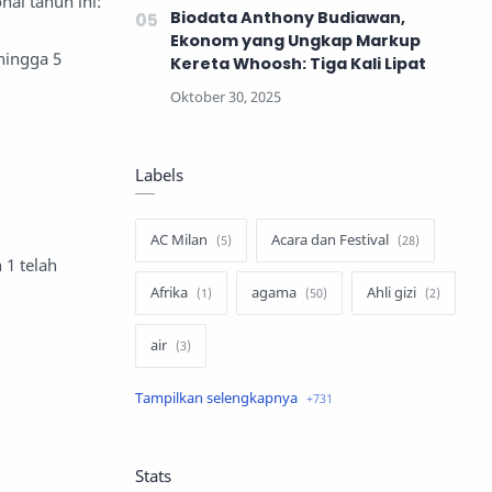
al tahun ini:
Biodata Anthony Budiawan,
Ekonom yang Ungkap Markup
hingga 5
Kereta Whoosh: Tiga Kali Lipat
Labels
AC Milan
Acara dan Festival
 1 telah
Afrika
agama
Ahli gizi
air
air minum
Airbnb
Akses Internet
aktivis
Stats