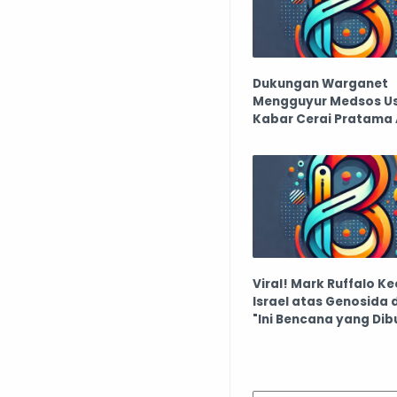
Dukungan Warganet
Mengguyur Medsos Us
Kabar Cerai Pratama
Terungkap
Viral! Mark Ruffalo K
Israel atas Genosida 
"Ini Bencana yang Dib
Buat"