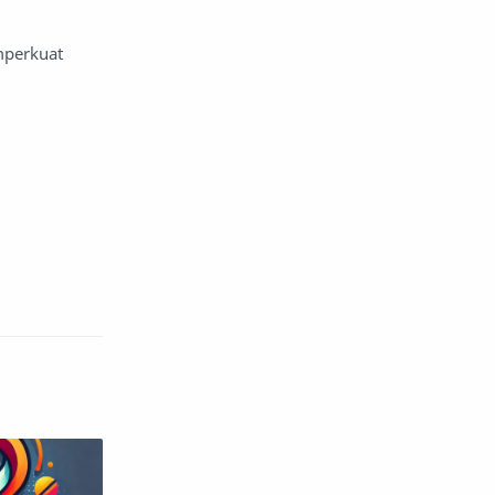
atap dan atap
mperkuat
aturan dan peraturan
audio
Autos
Avengers
ayam
bagian mobil
bahan bakar motor
Bahan limbah
bakteri
balap
balap motor
bangunan
barang dagangan
batas pribadi
baterai listrik