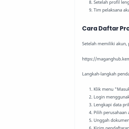
Setelah profil l
Tim pelaksana aka
Cara Daftar P
Setelah memiliki akun, 
https://maganghub.kem
Langkah-langkah pendaf
Klik menu "Masuk
Login menggunaka
Lengkapi data pri
Pilih perusahaan 
Unggah dokumen pe
Kirim pendaftaran